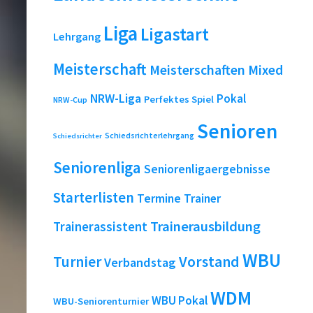
Liga
Ligastart
Lehrgang
Meisterschaft
Meisterschaften
Mixed
NRW-Liga
Pokal
Perfektes Spiel
NRW-Cup
Senioren
Schiedsrichterlehrgang
Schiedsrichter
Seniorenliga
Seniorenligaergebnisse
Starterlisten
Termine
Trainer
Trainerausbildung
Trainerassistent
WBU
Turnier
Vorstand
Verbandstag
WDM
WBU Pokal
WBU-Seniorenturnier