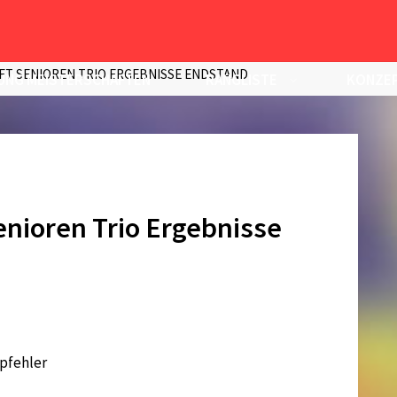
T SENIOREN TRIO ERGEBNISSE ENDSTAND
UNG MEISTERSCHAFTEN
RANGLISTE
KONZEP
nioren Trio Ergebnisse
ppfehler