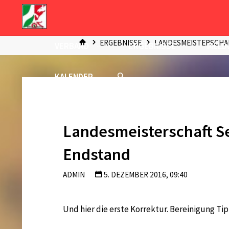
Zum
Inhalt
START
springen
ERGEBNISSE
LANDESMEISTERSCHAF
VERBAND
ERGEBNISSE
MELD
KALENDER
Landesmeisterschaft Se
Endstand
ADMIN
5. DEZEMBER 2016, 09:40
Und hier die erste Korrektur. Bereinigung Ti