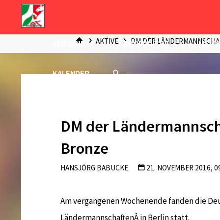
Zum
Inhalt
START
springen
AKTIVE
DM DER LÄNDERMANNSCHA
VERBAND
ERGEBNISSE
MELD
KALENDER
DM der Ländermannsch
Bronze
HANSJÖRG BABUCKE
21. NOVEMBER 2016, 0
Am vergangenen Wochenende fanden die Deu
LändermannschaftenÂ in Berlin statt.