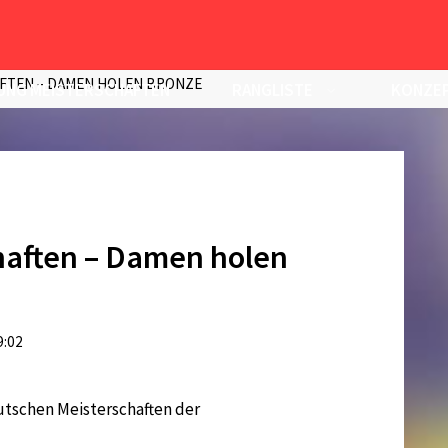
FTEN – DAMEN HOLEN BRONZE
UNG MEISTERSCHAFTEN
RANGLISTE
KONZEP
aften – Damen holen
9:02
tschen Meisterschaften der