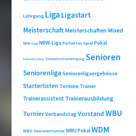
Liga
Ligastart
Lehrgang
Meisterschaft
Meisterschaften
Mixed
NRW-Liga
Pokal
Perfektes Spiel
NRW-Cup
Senioren
Schiedsrichterlehrgang
Schiedsrichter
Seniorenliga
Seniorenligaergebnisse
Starterlisten
Termine
Trainer
Trainerausbildung
Trainerassistent
WBU
Turnier
Vorstand
Verbandstag
WDM
WBU Pokal
WBU-Seniorenturnier