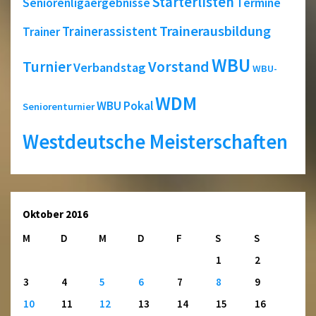
Starterlisten
Seniorenligaergebnisse
Termine
Trainerausbildung
Trainerassistent
Trainer
WBU
Turnier
Vorstand
Verbandstag
WBU-
WDM
WBU Pokal
Seniorenturnier
Westdeutsche Meisterschaften
Oktober 2016
M
D
M
D
F
S
S
1
2
3
4
5
6
7
8
9
10
11
12
13
14
15
16