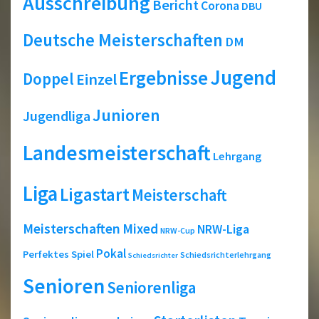
Ausschreibung
Bericht
Corona
DBU
Deutsche Meisterschaften
DM
Jugend
Ergebnisse
Doppel
Einzel
Junioren
Jugendliga
Landesmeisterschaft
Lehrgang
Liga
Ligastart
Meisterschaft
Meisterschaften
Mixed
NRW-Liga
NRW-Cup
Pokal
Perfektes Spiel
Schiedsrichterlehrgang
Schiedsrichter
Senioren
Seniorenliga