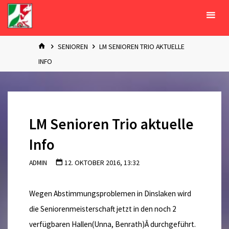
Zum
Inhalt
springen
START
SENIOREN
LM SENIOREN TRIO AKTUELLE
INFO
LM Senioren Trio aktuelle
Info
ADMIN
12. OKTOBER 2016, 13:32
Wegen Abstimmungsproblemen in Dinslaken wird
die Seniorenmeisterschaft jetzt in den noch 2
verfügbaren Hallen(Unna, Benrath)Â durchgeführt.