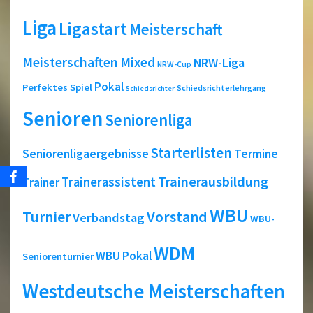
Liga
Ligastart
Meisterschaft
Meisterschaften
Mixed
NRW-Liga
NRW-Cup
Pokal
Perfektes Spiel
Schiedsrichterlehrgang
Schiedsrichter
Senioren
Seniorenliga
Starterlisten
Seniorenligaergebnisse
Termine
Trainerausbildung
Trainerassistent
Trainer
WBU
Turnier
Vorstand
Verbandstag
WBU-
WDM
WBU Pokal
Seniorenturnier
Westdeutsche Meisterschaften