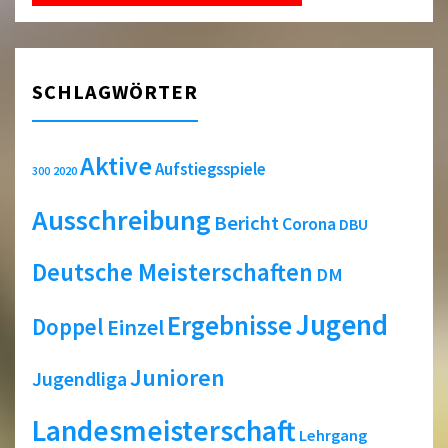
SCHLAGWÖRTER
Aktive
Aufstiegsspiele
2020
300
Ausschreibung
Bericht
Corona
DBU
Deutsche Meisterschaften
DM
Jugend
Ergebnisse
Doppel
Einzel
Junioren
Jugendliga
Landesmeisterschaft
Lehrgang