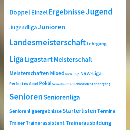
Jugend
Ergebnisse
Doppel
Einzel
Junioren
Jugendliga
Landesmeisterschaft
Lehrgang
Liga
Ligastart
Meisterschaft
Meisterschaften
Mixed
NRW-Liga
NRW-Cup
Pokal
Perfektes Spiel
Schiedsrichterlehrgang
Schiedsrichter
Senioren
Seniorenliga
Starterlisten
Seniorenligaergebnisse
Termine
Trainerausbildung
Trainerassistent
Trainer