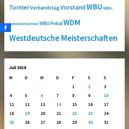
WBU
Turnier
Vorstand
Verbandstag
WBU-
WDM
WBU Pokal
Seniorenturnier
Westdeutsche Meisterschaften
Juli 2016
M
D
M
D
F
S
S
1
2
3
4
5
6
7
8
9
10
11
12
13
14
15
16
17
18
19
20
21
22
23
24
25
26
27
28
29
30
31