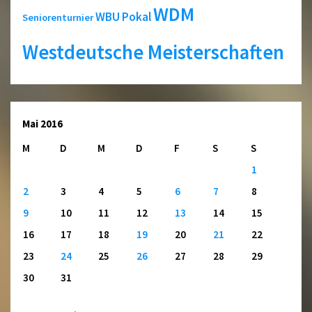
WDM
WBU Pokal
Seniorenturnier
Westdeutsche Meisterschaften
Mai 2016
M
D
M
D
F
S
S
1
2
3
4
5
6
7
8
9
10
11
12
13
14
15
16
17
18
19
20
21
22
23
24
25
26
27
28
29
30
31