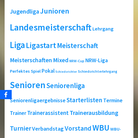
Junioren
Jugendliga
Landesmeisterschaft
Lehrgang
Liga
Ligastart
Meisterschaft
Meisterschaften
Mixed
NRW-Liga
NRW-Cup
Pokal
Perfektes Spiel
Schiedsrichterlehrgang
Schiedsrichter
Senioren
Seniorenliga
Starterlisten
Seniorenligaergebnisse
Termine
Trainerausbildung
Trainerassistent
Trainer
WBU
Turnier
Vorstand
Verbandstag
WBU-