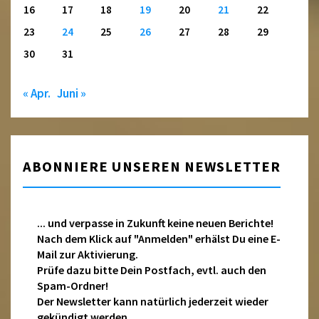
16
17
18
19
20
21
22
23
24
25
26
27
28
29
30
31
« Apr.
Juni »
ABONNIERE UNSEREN NEWSLETTER
... und verpasse in Zukunft keine neuen Berichte!
Nach dem Klick auf "Anmelden" erhälst Du eine E-
Mail zur Aktivierung.
Prüfe dazu bitte Dein Postfach, evtl. auch den
Spam-Ordner!
Der Newsletter kann natürlich jederzeit wieder
gekündigt werden.