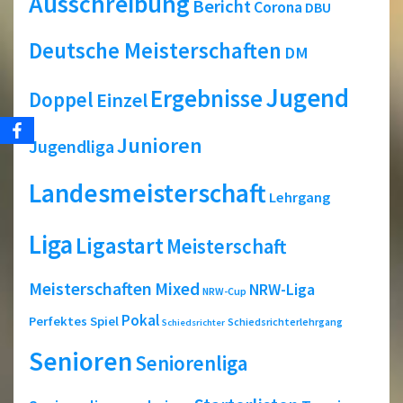
Ausschreibung
Bericht
Corona
DBU
Deutsche Meisterschaften
DM
Jugend
Ergebnisse
Doppel
Einzel
Junioren
Jugendliga
Landesmeisterschaft
Lehrgang
Liga
Ligastart
Meisterschaft
Meisterschaften
Mixed
NRW-Liga
NRW-Cup
Pokal
Perfektes Spiel
Schiedsrichterlehrgang
Schiedsrichter
Senioren
Seniorenliga