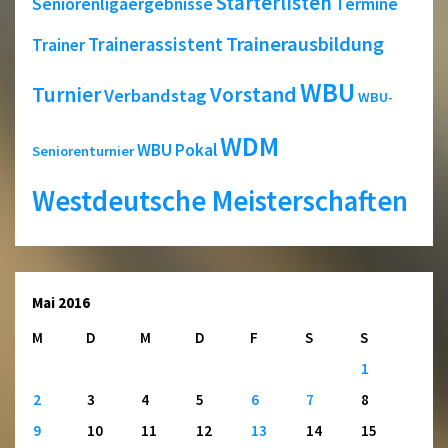
Starterlisten
Seniorenligaergebnisse
Termine
Trainerausbildung
Trainerassistent
Trainer
WBU
Turnier
Vorstand
Verbandstag
WBU-
WDM
WBU Pokal
Seniorenturnier
Westdeutsche Meisterschaften
Mai 2016
M
D
M
D
F
S
S
1
2
3
4
5
6
7
8
9
10
11
12
13
14
15