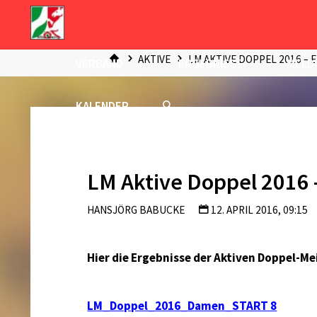
Zum
Inhalt
START
springen
AKTIVE
LM AKTIVE DOPPEL 2016 –
VERBAND
ERGEBNISSE
MELD
KALENDER
LM Aktive Doppel 2016
HANSJÖRG BABUCKE
12. APRIL 2016, 09:15
Hier die Ergebnisse der Aktiven Doppel-Me
LM_Doppel_2016_Damen_START 8