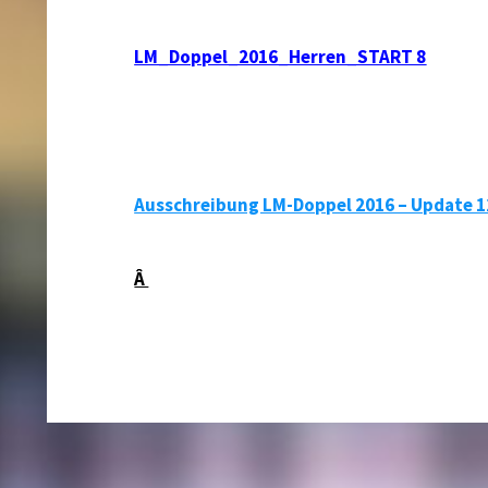
LM_Doppel_2016_Herren_START 8
Ausschreibung LM-Doppel 2016 – Update 1
Â