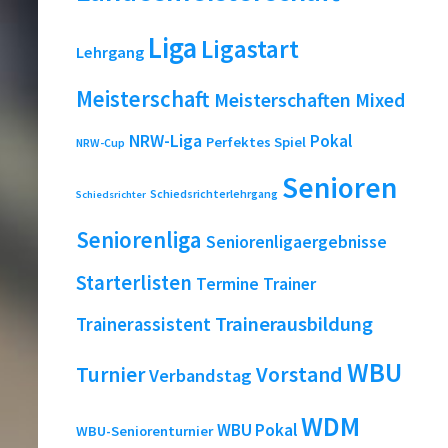
Liga
Ligastart
Lehrgang
Meisterschaft
Meisterschaften
Mixed
NRW-Liga
Pokal
Perfektes Spiel
NRW-Cup
Senioren
Schiedsrichterlehrgang
Schiedsrichter
Seniorenliga
Seniorenligaergebnisse
Starterlisten
Termine
Trainer
Trainerausbildung
Trainerassistent
WBU
Turnier
Vorstand
Verbandstag
WDM
WBU Pokal
WBU-Seniorenturnier