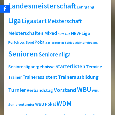
Landesmeisterschaft
Lehrgang
Liga
Ligastart
Meisterschaft
Meisterschaften
Mixed
NRW-Liga
NRW-Cup
Pokal
Perfektes Spiel
Schiedsrichterlehrgang
Schiedsrichter
Senioren
Seniorenliga
Starterlisten
Seniorenligaergebnisse
Termine
Trainerausbildung
Trainerassistent
Trainer
WBU
Turnier
Vorstand
Verbandstag
WBU-
WDM
WBU Pokal
Seniorenturnier