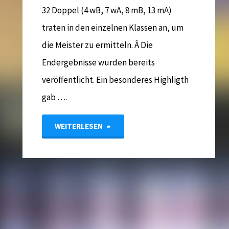
32 Doppel (4 wB, 7 wA, 8 mB, 13 mA)
traten in den einzelnen Klassen an, um
die Meister zu ermitteln. Â Die
Endergebnisse wurden bereits
veröffentlicht. Ein besonderes Highligth
gab ….
"LM
WEITERLESEN
Jugend
Doppel
in
Moers"