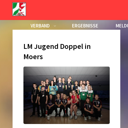
Zum
Inhalt
Tag:
2. März 2016
springen
VERBAND
ERGEBNISSE
MELD
KALENDER
LM Jugend Doppel in
Moers