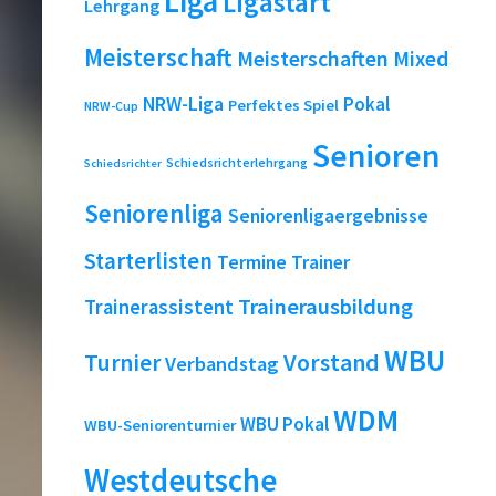
Liga
Ligastart
Lehrgang
Meisterschaft
Meisterschaften
Mixed
NRW-Liga
Pokal
Perfektes Spiel
NRW-Cup
Senioren
Schiedsrichterlehrgang
Schiedsrichter
Seniorenliga
Seniorenligaergebnisse
Starterlisten
Termine
Trainer
Trainerausbildung
Trainerassistent
WBU
Turnier
Vorstand
Verbandstag
WDM
WBU Pokal
WBU-Seniorenturnier
Westdeutsche