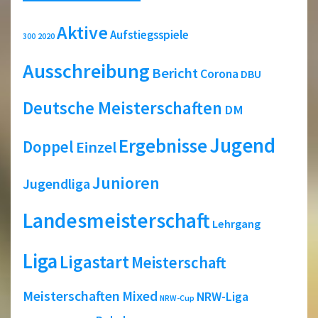
Aktive
Aufstiegsspiele
2020
300
Ausschreibung
Bericht
Corona
DBU
Deutsche Meisterschaften
DM
Jugend
Ergebnisse
Doppel
Einzel
Junioren
Jugendliga
Landesmeisterschaft
Lehrgang
Liga
Ligastart
Meisterschaft
Meisterschaften
Mixed
NRW-Liga
NRW-Cup