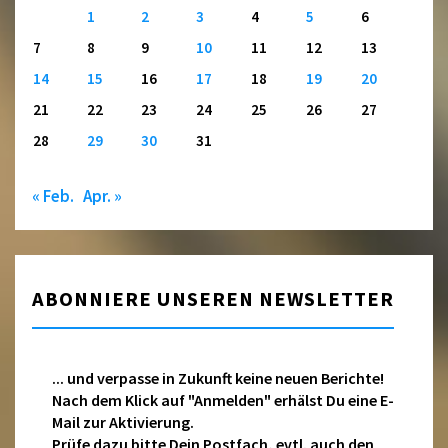
1
2
3
4
5
6
7
8
9
10
11
12
13
14
15
16
17
18
19
20
21
22
23
24
25
26
27
28
29
30
31
« Feb.
Apr. »
ABONNIERE UNSEREN NEWSLETTER
... und verpasse in Zukunft keine neuen Berichte!
Nach dem Klick auf "Anmelden" erhälst Du eine E-
Mail zur Aktivierung.
Prüfe dazu bitte Dein Postfach, evtl. auch den