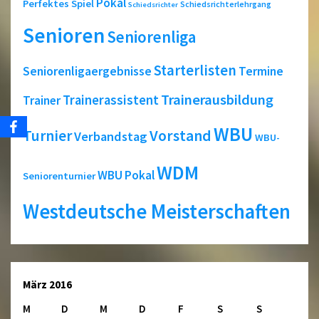
Pokal
Perfektes Spiel
Schiedsrichterlehrgang
Schiedsrichter
Senioren
Seniorenliga
Starterlisten
Seniorenligaergebnisse
Termine
Trainerausbildung
Trainerassistent
Trainer
WBU
Turnier
Vorstand
Verbandstag
WBU-
WDM
WBU Pokal
Seniorenturnier
Westdeutsche Meisterschaften
März 2016
M
D
M
D
F
S
S