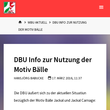
Zum
Inhalt
springen
START
WBU AKTUELL
DBU INFO ZUR NUTZUNG
DER MOTIV BÄLLE
DBU Info zur Nutzung der
Motiv Bälle
HANSJÖRG BABUCKE
17. MÄRZ 2016, 11:37
Die DBU äußert sich zu der aktuellen Situatiun
bezüglich der Motiv Bälle Jackal und Jackal Carnage: