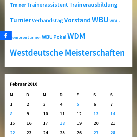
Trainerausbildung
Trainerassistent
Trainer
WBU
Turnier
Vorstand
Verbandstag
WBU-
WDM
WBU Pokal
Seniorenturnier
Westdeutsche Meisterschaften
Februar 2016
M
D
M
D
F
S
S
1
2
3
4
5
6
7
8
9
10
11
12
13
14
15
16
17
18
19
20
21
22
23
24
25
26
27
28