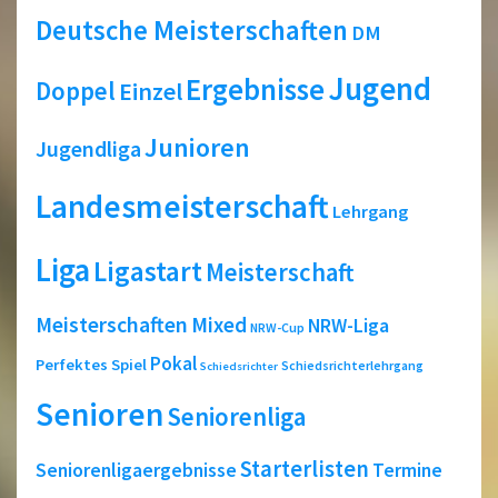
Deutsche Meisterschaften
DM
Jugend
Ergebnisse
Doppel
Einzel
Junioren
Jugendliga
Landesmeisterschaft
Lehrgang
Liga
Ligastart
Meisterschaft
Meisterschaften
Mixed
NRW-Liga
NRW-Cup
Pokal
Perfektes Spiel
Schiedsrichterlehrgang
Schiedsrichter
Senioren
Seniorenliga
Starterlisten
Seniorenligaergebnisse
Termine