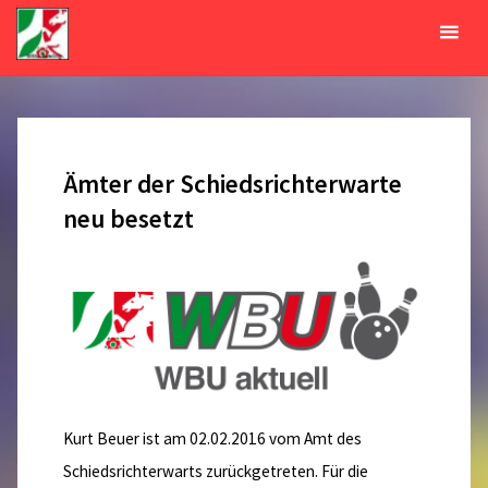
Zum
Inhalt
Tag:
5. Februar 2016
springen
START
2016
FEBRUAR
05
Ämter der Schiedsrichterwarte
neu besetzt
Kurt Beuer ist am 02.02.2016 vom Amt des
Schiedsrichterwarts zurückgetreten. Für die