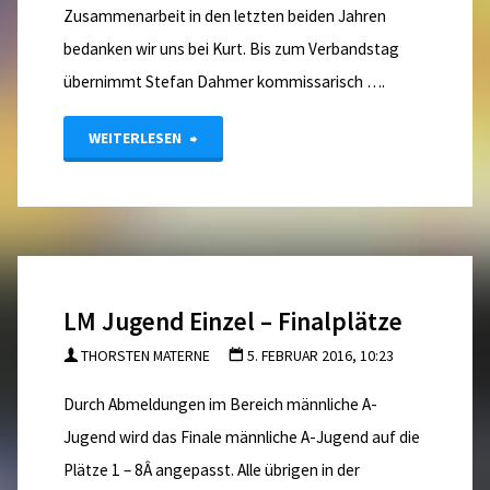
Zusammenarbeit in den letzten beiden Jahren
bedanken wir uns bei Kurt. Bis zum Verbandstag
übernimmt Stefan Dahmer kommissarisch ….
"Ämter
WEITERLESEN
der
Schiedsrichterwarte
neu
LM Jugend Einzel – Finalplätze
besetzt"
THORSTEN MATERNE
5. FEBRUAR 2016, 10:23
Durch Abmeldungen im Bereich männliche A-
Jugend wird das Finale männliche A-Jugend auf die
Plätze 1 – 8Â angepasst. Alle übrigen in der