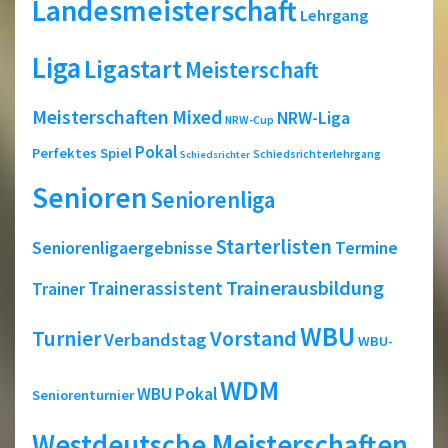
Landesmeisterschaft
Lehrgang
Liga
Ligastart
Meisterschaft
Meisterschaften
Mixed
NRW-Liga
NRW-Cup
Pokal
Perfektes Spiel
Schiedsrichterlehrgang
Schiedsrichter
Senioren
Seniorenliga
Starterlisten
Seniorenligaergebnisse
Termine
Trainerausbildung
Trainerassistent
Trainer
WBU
Turnier
Vorstand
Verbandstag
WBU-
WDM
WBU Pokal
Seniorenturnier
Westdeutsche Meisterschaften