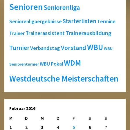
Senioren
Seniorenliga
Starterlisten
Seniorenligaergebnisse
Termine
Trainerausbildung
Trainerassistent
Trainer
WBU
Turnier
Vorstand
Verbandstag
WBU-
WDM
WBU Pokal
Seniorenturnier
Westdeutsche Meisterschaften
Februar 2016
M
D
M
D
F
S
S
1
2
3
4
5
6
7