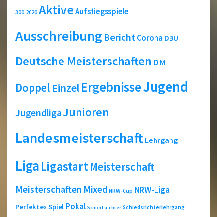
Aktive
Aufstiegsspiele
2020
300
Ausschreibung
Bericht
Corona
DBU
Deutsche Meisterschaften
DM
Jugend
Ergebnisse
Doppel
Einzel
Junioren
Jugendliga
Landesmeisterschaft
Lehrgang
Liga
Ligastart
Meisterschaft
Meisterschaften
Mixed
NRW-Liga
NRW-Cup
Pokal
Perfektes Spiel
Schiedsrichterlehrgang
Schiedsrichter