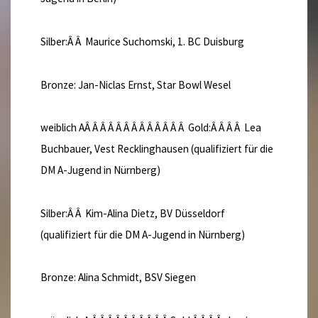
Silber:Â Â Maurice Suchomski, 1. BC Duisburg
Bronze: Jan-Niclas Ernst, Star Bowl Wesel
weiblich AÂ Â Â Â Â Â Â Â Â Â Â Â Â Gold:Â Â Â Â Lea
Buchbauer, Vest Recklinghausen (qualifiziert für die
DM A-Jugend in Nürnberg)
Silber:Â Â Kim-Alina Dietz, BV Düsseldorf
(qualifiziert für die DM A-Jugend in Nürnberg)
Bronze: Alina Schmidt, BSV Siegen