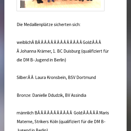
Die Medaillenplätze sicherten sich:
weiblichÂ BÂ Â Â Â Â Â Â Â Â Â Â Â Â Â Gold:Â Â Â
Â Johanna Krämer, 1. BC Duisburg (qualifiziert für
die DM B-Jugend in Berlin)
Silber:Â Â Laura Kronsbein, BSV Dortmund
Bronze: Danielle Ddudzik, BV Assindia
männlich BÂ Â Â Â Â Â Â Â Â Â Â Gold:Â Â Â Â Â Maris
Materne, Strikers Köln (qualifiziert für die DM B-
Jugend in Berlin)