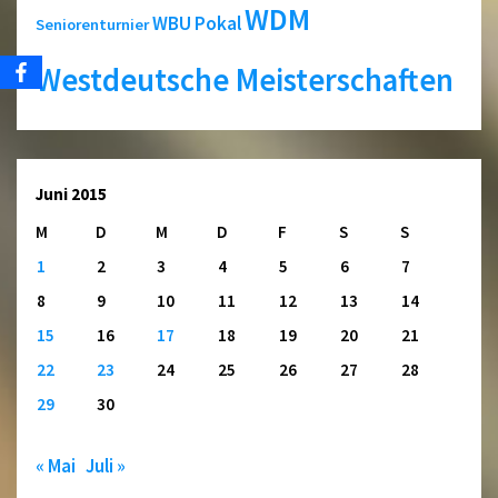
WDM
WBU Pokal
Seniorenturnier
Westdeutsche Meisterschaften
Juni 2015
M
D
M
D
F
S
S
1
2
3
4
5
6
7
8
9
10
11
12
13
14
15
16
17
18
19
20
21
22
23
24
25
26
27
28
29
30
« Mai
Juli »