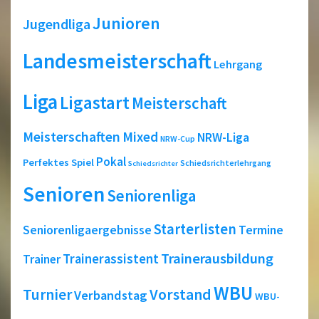
Junioren
Jugendliga
Landesmeisterschaft
Lehrgang
Liga
Ligastart
Meisterschaft
Meisterschaften
Mixed
NRW-Liga
NRW-Cup
Pokal
Perfektes Spiel
Schiedsrichterlehrgang
Schiedsrichter
Senioren
Seniorenliga
Starterlisten
Seniorenligaergebnisse
Termine
Trainerausbildung
Trainerassistent
Trainer
WBU
Turnier
Vorstand
Verbandstag
WBU-