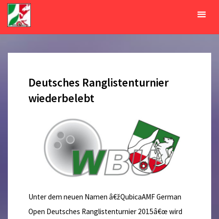
Zum
Inhalt
Monat:
Juli 2015
springen
START
2015
JULI
Deutsches Ranglistenturnier
wiederbelebt
Unter dem neuen Namen â€žQubicaAMF German
Open Deutsches Ranglistenturnier 2015â€œ wird