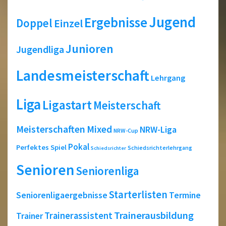
Jugend
Ergebnisse
Doppel
Einzel
Junioren
Jugendliga
Landesmeisterschaft
Lehrgang
Liga
Ligastart
Meisterschaft
Meisterschaften
Mixed
NRW-Liga
NRW-Cup
Pokal
Perfektes Spiel
Schiedsrichterlehrgang
Schiedsrichter
Senioren
Seniorenliga
Starterlisten
Seniorenligaergebnisse
Termine
Trainerausbildung
Trainerassistent
Trainer