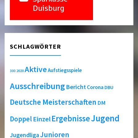
SCHLAGWÖRTER
Aktive
Aufstiegsspiele
2020
300
Ausschreibung
Bericht
Corona
DBU
Deutsche Meisterschaften
DM
Jugend
Ergebnisse
Doppel
Einzel
Junioren
Jugendliga