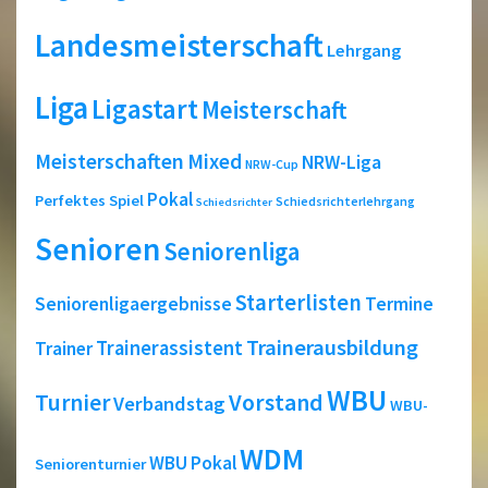
Landesmeisterschaft
Lehrgang
Liga
Ligastart
Meisterschaft
Meisterschaften
Mixed
NRW-Liga
NRW-Cup
Pokal
Perfektes Spiel
Schiedsrichterlehrgang
Schiedsrichter
Senioren
Seniorenliga
Starterlisten
Seniorenligaergebnisse
Termine
Trainerausbildung
Trainerassistent
Trainer
WBU
Turnier
Vorstand
Verbandstag
WBU-
WDM
WBU Pokal
Seniorenturnier