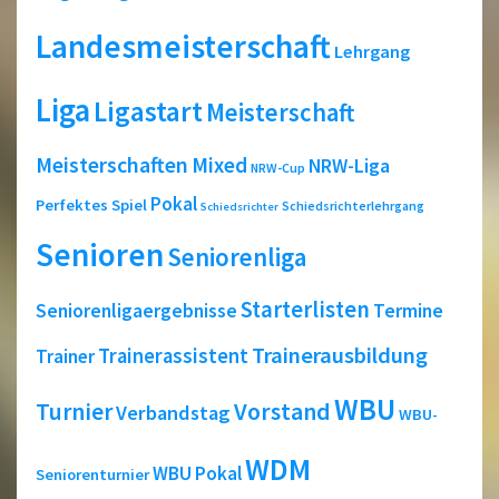
Landesmeisterschaft
Lehrgang
Liga
Ligastart
Meisterschaft
Meisterschaften
Mixed
NRW-Liga
NRW-Cup
Pokal
Perfektes Spiel
Schiedsrichterlehrgang
Schiedsrichter
Senioren
Seniorenliga
Starterlisten
Seniorenligaergebnisse
Termine
Trainerausbildung
Trainerassistent
Trainer
WBU
Turnier
Vorstand
Verbandstag
WBU-
WDM
WBU Pokal
Seniorenturnier