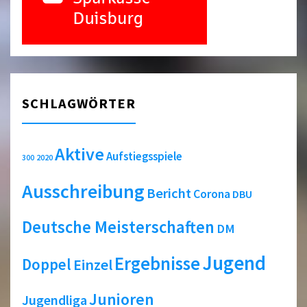
SCHLAGWÖRTER
Aktive
Aufstiegsspiele
2020
300
Ausschreibung
Bericht
Corona
DBU
Deutsche Meisterschaften
DM
Jugend
Ergebnisse
Doppel
Einzel
Junioren
Jugendliga