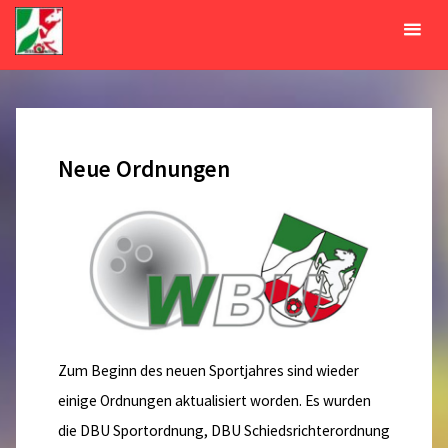
Zum
Inhalt
Monat:
Juli 2013
springen
START
2013
JULI
Neue Ordnungen
Zum Beginn des neuen Sportjahres sind wieder
einige Ordnungen aktualisiert worden. Es wurden
die DBU Sportordnung, DBU Schiedsrichterordnung