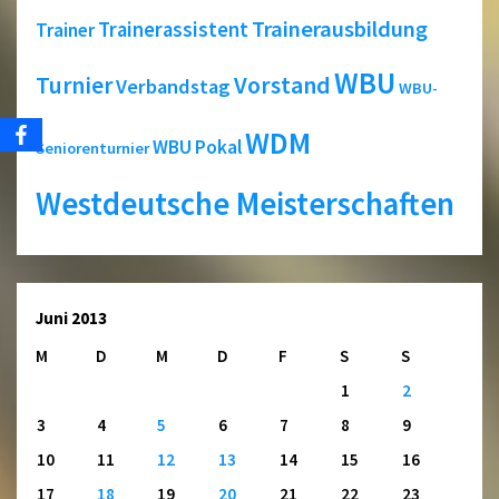
Trainerausbildung
Trainerassistent
Trainer
WBU
Turnier
Vorstand
Verbandstag
WBU-
WDM
WBU Pokal
Seniorenturnier
Westdeutsche Meisterschaften
Juni 2013
M
D
M
D
F
S
S
1
2
3
4
5
6
7
8
9
10
11
12
13
14
15
16
17
18
19
20
21
22
23