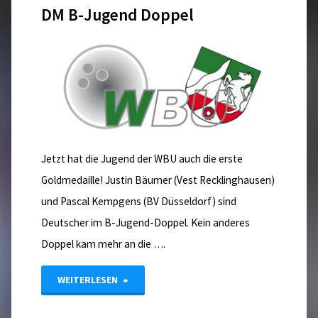
DM B-Jugend Doppel
der
B-
Jugend
für
das
Jetzt hat die Jugend der WBU auch die erste
Team
Goldmedaille! Justin Bäumer (Vest Recklinghausen)
NRW"
und Pascal Kempgens (BV Düsseldorf) sind
Deutscher im B-Jugend-Doppel. Kein anderes
Doppel kam mehr an die ….
"DM
WEITERLESEN
B-