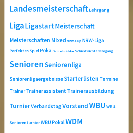
Landesmeisterschaft
Lehrgang
Liga
Ligastart
Meisterschaft
Meisterschaften
Mixed
NRW-Liga
NRW-Cup
Pokal
Perfektes Spiel
Schiedsrichterlehrgang
Schiedsrichter
Senioren
Seniorenliga
Starterlisten
Seniorenligaergebnisse
Termine
Trainerausbildung
Trainerassistent
Trainer
WBU
Turnier
Vorstand
Verbandstag
WBU-
WDM
WBU Pokal
Seniorenturnier