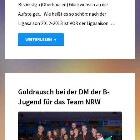
Bezirksliga (Oberhausen) Glückwunsch an die
Aufsteiger.. Wie heißt es so schön: nach der
Ligasaison 2012-2013 ist VOR der Ligasaison ….
"Aufstiegsrunden
WEITERLESEN
2013
–
Update
Goldrausch bei der DM der B-
28.04.2013"
Jugend für das Team NRW