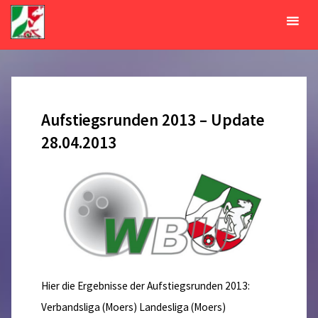
Zum
Inhalt
Monat:
April 2013
springen
START
2013
APRIL
Aufstiegsrunden 2013 – Update
28.04.2013
Hier die Ergebnisse der Aufstiegsrunden 2013:
Verbandsliga (Moers) Landesliga (Moers)