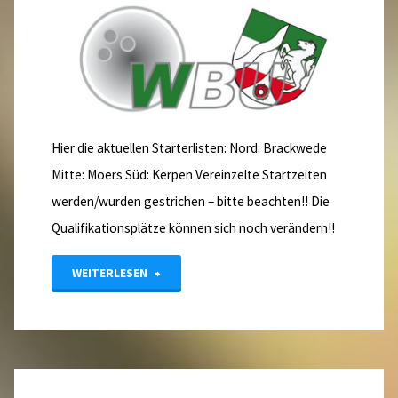
B-
Jugend
in
Berlin"
Hier die aktuellen Starterlisten: Nord: Brackwede
Mitte: Moers Süd: Kerpen Vereinzelte Startzeiten
werden/wurden gestrichen – bitte beachten!! Die
Qualifikationsplätze können sich noch verändern!!
"Starterlisten
WEITERLESEN
Aktive
Einzel-
Bezirksqualifikation