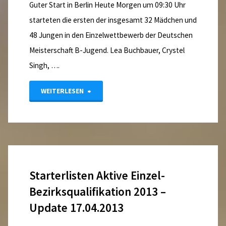
Guter Start in Berlin Heute Morgen um 09:30 Uhr
starteten die ersten der insgesamt 32 Mädchen und
48 Jungen in den Einzelwettbewerb der Deutschen
Meisterschaft B-Jugend. Lea Buchbauer, Crystel
Singh, ….
"Erste
WEITERLESEN
Medaille
für
NRW
Starterlisten Aktive Einzel-
bei
Bezirksqualifikation 2013 –
der
Update 17.04.2013
DM