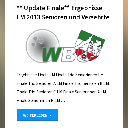
** Update Finale** Ergebnisse
2013
LM 2013 Senioren und Versehrte
–
Update
17.04.2013"
Ergebnisse Finale LM Finale Trio Seniorinnen LM
Finale Trio Senioren A LM Finale Trio Senioren B LM
Finale Trio Senioren C LM Finale Seniorinnen A LM
Finale Seniorinnen B LM ….
"**
WEITERLESEN
Update