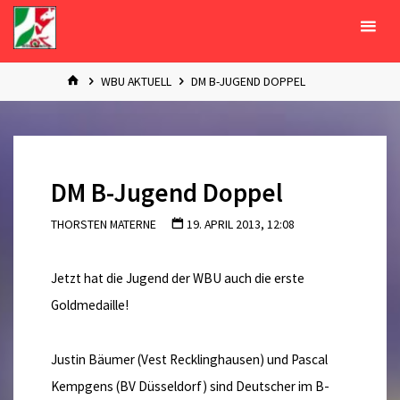
Zum
Inhalt
springen
START
WBU AKTUELL
DM B-JUGEND DOPPEL
DM B-Jugend Doppel
THORSTEN MATERNE
19. APRIL 2013, 12:08
Jetzt hat die Jugend der WBU auch die erste
Goldmedaille!
Justin Bäumer (Vest Recklinghausen) und Pascal
Kempgens (BV Düsseldorf) sind Deutscher im B-