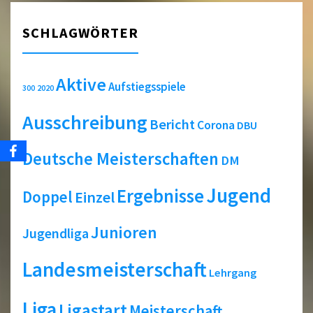
SCHLAGWÖRTER
Aktive
Aufstiegsspiele
2020
300
Ausschreibung
Bericht
Corona
DBU
Deutsche Meisterschaften
DM
Jugend
Ergebnisse
Doppel
Einzel
Junioren
Jugendliga
Landesmeisterschaft
Lehrgang
Liga
Ligastart
Meisterschaft