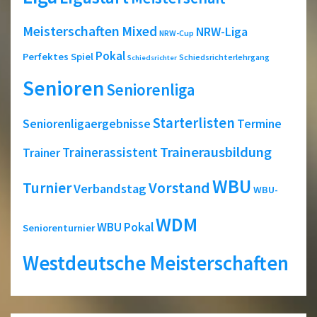
Meisterschaften
Mixed
NRW-Liga
NRW-Cup
Pokal
Perfektes Spiel
Schiedsrichterlehrgang
Schiedsrichter
Senioren
Seniorenliga
Starterlisten
Seniorenligaergebnisse
Termine
Trainerausbildung
Trainerassistent
Trainer
WBU
Turnier
Vorstand
Verbandstag
WBU-
WDM
WBU Pokal
Seniorenturnier
Westdeutsche Meisterschaften