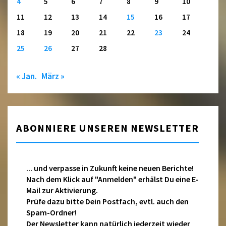
4
5
6
7
8
9
10
11
12
13
14
15
16
17
18
19
20
21
22
23
24
25
26
27
28
« Jan.
März »
ABONNIERE UNSEREN NEWSLETTER
... und verpasse in Zukunft keine neuen Berichte!
Nach dem Klick auf "Anmelden" erhälst Du eine E-
Mail zur Aktivierung.
Prüfe dazu bitte Dein Postfach, evtl. auch den
Spam-Ordner!
Der Newsletter kann natürlich jederzeit wieder