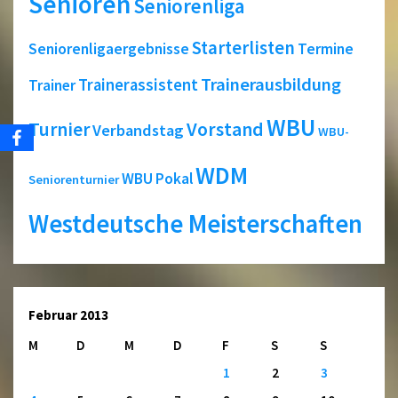
Senioren
Seniorenliga
Starterlisten
Seniorenligaergebnisse
Termine
Trainerausbildung
Trainerassistent
Trainer
WBU
Turnier
Vorstand
Verbandstag
WBU-
WDM
WBU Pokal
Seniorenturnier
Westdeutsche Meisterschaften
Februar 2013
M
D
M
D
F
S
S
1
2
3