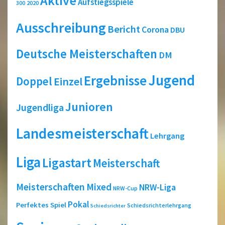
Aktive
Aufstiegsspiele
2020
300
Ausschreibung
Bericht
Corona
DBU
Deutsche Meisterschaften
DM
Jugend
Ergebnisse
Doppel
Einzel
Junioren
Jugendliga
Landesmeisterschaft
Lehrgang
Liga
Ligastart
Meisterschaft
Meisterschaften
Mixed
NRW-Liga
NRW-Cup
Pokal
Perfektes Spiel
Schiedsrichterlehrgang
Schiedsrichter