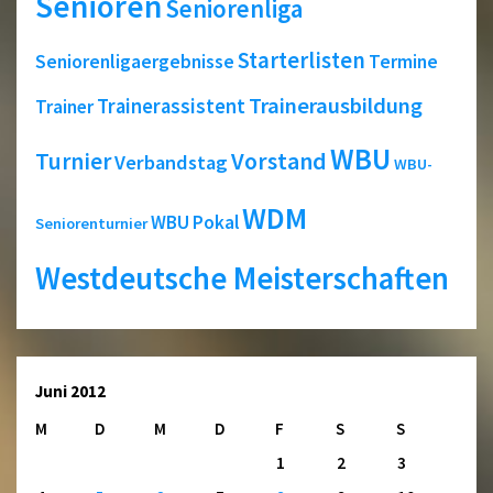
Senioren
Seniorenliga
Starterlisten
Seniorenligaergebnisse
Termine
Trainerausbildung
Trainerassistent
Trainer
WBU
Turnier
Vorstand
Verbandstag
WBU-
WDM
WBU Pokal
Seniorenturnier
Westdeutsche Meisterschaften
Juni 2012
M
D
M
D
F
S
S
1
2
3