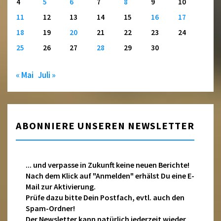
4
5
6
7
8
9
10
11
12
13
14
15
16
17
18
19
20
21
22
23
24
25
26
27
28
29
30
« Mai
Juli »
ABONNIERE UNSEREN NEWSLETTER
... und verpasse in Zukunft keine neuen Berichte!
Nach dem Klick auf "Anmelden" erhälst Du eine E-
Mail zur Aktivierung.
Prüfe dazu bitte Dein Postfach, evtl. auch den
Spam-Ordner!
Der Newsletter kann natürlich jederzeit wieder