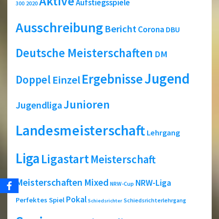
Aktive
Aufstiegsspiele
2020
300
Ausschreibung
Bericht
Corona
DBU
Deutsche Meisterschaften
DM
Jugend
Ergebnisse
Doppel
Einzel
Junioren
Jugendliga
Landesmeisterschaft
Lehrgang
Liga
Ligastart
Meisterschaft
Meisterschaften
Mixed
NRW-Liga
NRW-Cup
Pokal
Perfektes Spiel
Schiedsrichterlehrgang
Schiedsrichter