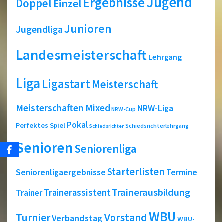
Jugend
Ergebnisse
Doppel
Einzel
Junioren
Jugendliga
Landesmeisterschaft
Lehrgang
Liga
Ligastart
Meisterschaft
Meisterschaften
Mixed
NRW-Liga
NRW-Cup
Pokal
Perfektes Spiel
Schiedsrichterlehrgang
Schiedsrichter
Senioren
Seniorenliga
Starterlisten
Seniorenligaergebnisse
Termine
Trainerausbildung
Trainerassistent
Trainer
WBU
Turnier
Vorstand
Verbandstag
WBU-