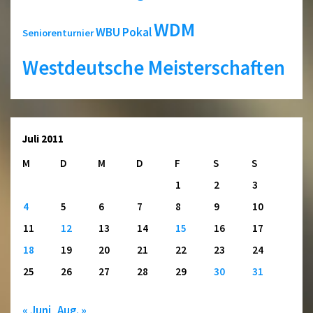
WDM
WBU Pokal
Seniorenturnier
Westdeutsche Meisterschaften
Juli 2011
M
D
M
D
F
S
S
1
2
3
4
5
6
7
8
9
10
11
12
13
14
15
16
17
18
19
20
21
22
23
24
25
26
27
28
29
30
31
« Juni
Aug. »