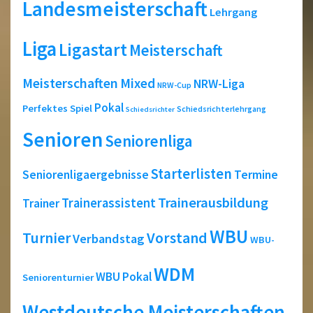
Landesmeisterschaft
Lehrgang
Liga
Ligastart
Meisterschaft
Meisterschaften
Mixed
NRW-Liga
NRW-Cup
Pokal
Perfektes Spiel
Schiedsrichterlehrgang
Schiedsrichter
Senioren
Seniorenliga
Starterlisten
Seniorenligaergebnisse
Termine
Trainerausbildung
Trainerassistent
Trainer
WBU
Turnier
Vorstand
Verbandstag
WBU-
WDM
WBU Pokal
Seniorenturnier
Westdeutsche Meisterschaften