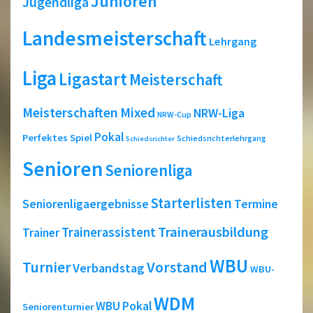
Junioren
Jugendliga
Landesmeisterschaft
Lehrgang
Liga
Ligastart
Meisterschaft
Meisterschaften
Mixed
NRW-Liga
NRW-Cup
Pokal
Perfektes Spiel
Schiedsrichterlehrgang
Schiedsrichter
Senioren
Seniorenliga
Starterlisten
Seniorenligaergebnisse
Termine
Trainerausbildung
Trainerassistent
Trainer
WBU
Turnier
Vorstand
Verbandstag
WBU-
WDM
WBU Pokal
Seniorenturnier