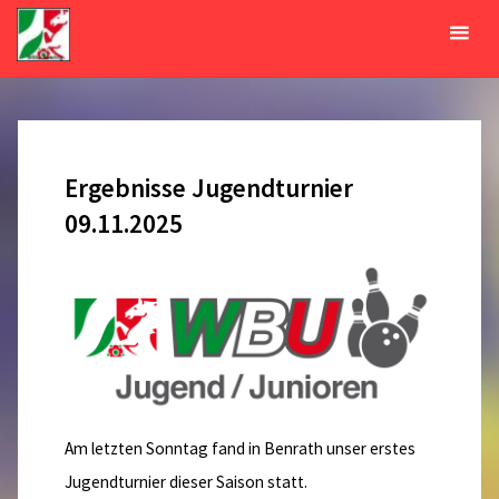
Zum
Inhalt
Tag:
11. November 2025
springen
START
2025
NOVEMBER
11
Ergebnisse Jugendturnier
09.11.2025
Am letzten Sonntag fand in Benrath unser erstes
Jugendturnier dieser Saison statt.