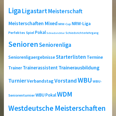
Liga
Ligastart
Meisterschaft
Meisterschaften
Mixed
NRW-Liga
NRW-Cup
Pokal
Perfektes Spiel
Schiedsrichterlehrgang
Schiedsrichter
Senioren
Seniorenliga
Starterlisten
Seniorenligaergebnisse
Termine
Trainerausbildung
Trainerassistent
Trainer
WBU
Turnier
Vorstand
Verbandstag
WBU-
WDM
WBU Pokal
Seniorenturnier
Westdeutsche Meisterschaften