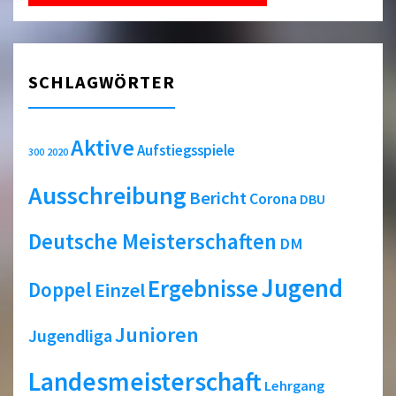
SCHLAGWÖRTER
Aktive
Aufstiegsspiele
2020
300
Ausschreibung
Bericht
Corona
DBU
Deutsche Meisterschaften
DM
Jugend
Ergebnisse
Doppel
Einzel
Junioren
Jugendliga
Landesmeisterschaft
Lehrgang