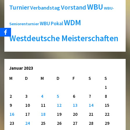
WBU
Turnier
Vorstand
Verbandstag
WBU-
WDM
WBU Pokal
Seniorenturnier
Westdeutsche Meisterschaften
Januar 2023
M
D
M
D
F
S
S
1
2
3
4
5
6
7
8
9
10
11
12
13
14
15
16
17
18
19
20
21
22
23
24
25
26
27
28
29