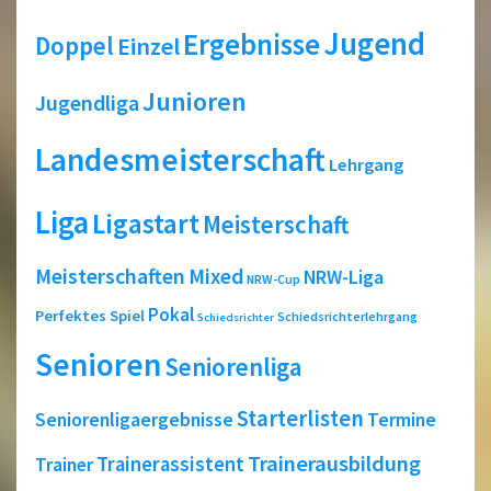
Jugend
Ergebnisse
Doppel
Einzel
Junioren
Jugendliga
Landesmeisterschaft
Lehrgang
Liga
Ligastart
Meisterschaft
Meisterschaften
Mixed
NRW-Liga
NRW-Cup
Pokal
Perfektes Spiel
Schiedsrichterlehrgang
Schiedsrichter
Senioren
Seniorenliga
Starterlisten
Seniorenligaergebnisse
Termine
Trainerausbildung
Trainerassistent
Trainer