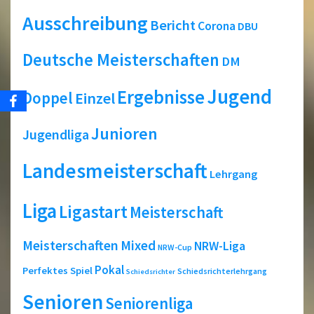
Ausschreibung
Bericht
Corona
DBU
Deutsche Meisterschaften
DM
Jugend
Ergebnisse
Doppel
Einzel
Junioren
Jugendliga
Landesmeisterschaft
Lehrgang
Liga
Ligastart
Meisterschaft
Meisterschaften
Mixed
NRW-Liga
NRW-Cup
Pokal
Perfektes Spiel
Schiedsrichterlehrgang
Schiedsrichter
Senioren
Seniorenliga