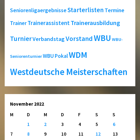
Starterlisten
Seniorenligaergebnisse
Termine
Trainerausbildung
Trainerassistent
Trainer
WBU
Turnier
Vorstand
Verbandstag
WBU-
WDM
WBU Pokal
Seniorenturnier
Westdeutsche Meisterschaften
November 2022
M
D
M
D
F
S
S
1
2
3
4
5
6
7
8
9
10
11
12
13