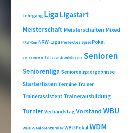
Liga
Ligastart
Lehrgang
Meisterschaft
Meisterschaften
Mixed
NRW-Liga
Pokal
Perfektes Spiel
NRW-Cup
Senioren
Schiedsrichterlehrgang
Schiedsrichter
Seniorenliga
Seniorenligaergebnisse
Starterlisten
Termine
Trainer
Trainerausbildung
Trainerassistent
WBU
Turnier
Vorstand
Verbandstag
WDM
WBU Pokal
WBU-Seniorenturnier