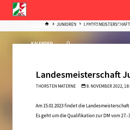
Zum
Inhalt
START
springen
JUNIOREN
LANDESMEISTERSCHAFT
VERBAND
ERGEBNISSE
MELD
KALENDER
Landesmeisterschaft J
THORSTEN MATERNE
8. NOVEMBER 2022, 18
Am 15.01.2023 findet die Landesmeisterschaft
Es geht um die Qualifikation zur DM vom 27.-30