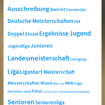
Ausschreibung
Bericht
Corona
DBU
Deutsche Meisterschaften
DM
Jugend
Ergebnisse
Doppel
Einzel
Junioren
Jugendliga
Landesmeisterschaft
Lehrgang
Liga
Ligastart
Meisterschaft
Meisterschaften
Mixed
NRW-Liga
NRW-Cup
Pokal
Perfektes Spiel
Schiedsrichterlehrgang
Schiedsrichter
Senioren
Seniorenliga