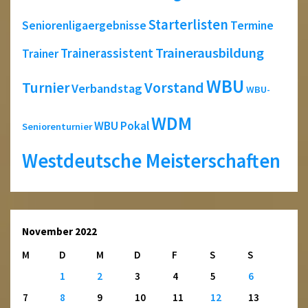
Starterlisten
Seniorenligaergebnisse
Termine
Trainerausbildung
Trainerassistent
Trainer
WBU
Turnier
Vorstand
Verbandstag
WBU-
WDM
WBU Pokal
Seniorenturnier
Westdeutsche Meisterschaften
November 2022
M
D
M
D
F
S
S
1
2
3
4
5
6
7
8
9
10
11
12
13