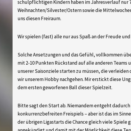
schulpflichtigen Kindern haben im Jahresverlauf nur 
Weihnachten/Silvester/Ostern sowie die Mittelwoche
uns diesen Freiraum.
Wir spielen (fast) alle nur aus Spaß an der Freude un
Solche Ansetzungen und das Gefühl, vollkommen übe
mit 2-10 Punkten Rückstand auf alle anderen Teams u
unserer Saisonziele starten zu müssen, die verleiden
wir unserem Hobby nachgehen. Mir erstickt diese Unge
dem ersten geworfenen Ball dieser Spielzeit.
Bitte sagt den Start ab. Niemandem entgeht dadurch
konkurrenzbefreiten Freispiels – aber ist das im Sinn
der übrigen Ligastarts die Chance gleich viele Spiele 
angekündigt und damit mit der Möglichkeit diese Term