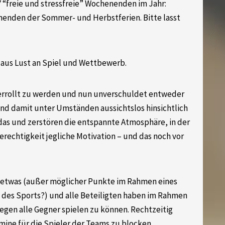
7 “freie und stressfreie” Wochenenden im Jahr:
nenden der Sommer- und Herbstferien. Bitte lasst
d aus Lust an Spiel und Wettbewerb.
rrollt zu werden und nun unverschuldet entweder
nd damit unter Umständen aussichtslos hinsichtlich
 das und zerstören die entspannte Atmosphäre, in der
rechtigkeit jegliche Motivation – und das noch vor
 etwas (außer möglicher Punkte im Rahmen eines
e des Sports?) und alle Beteiligten haben im Rahmen
gegen alle Gegner spielen zu können. Rechtzeitig
ine für die Spieler der Teams zu blocken.