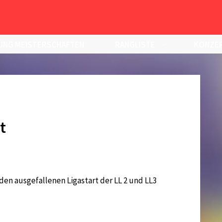
UNG MEISTERSCHAFTEN
RANGLISTE
KONZEP
t
 den ausgefallenen Ligastart der LL 2 und LL3