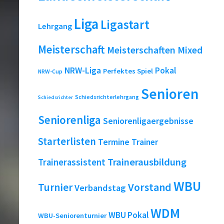
Liga
Ligastart
Lehrgang
Meisterschaft
Meisterschaften
Mixed
NRW-Liga
Pokal
Perfektes Spiel
NRW-Cup
Senioren
Schiedsrichterlehrgang
Schiedsrichter
Seniorenliga
Seniorenligaergebnisse
Starterlisten
Termine
Trainer
Trainerausbildung
Trainerassistent
WBU
Turnier
Vorstand
Verbandstag
WDM
WBU Pokal
WBU-Seniorenturnier