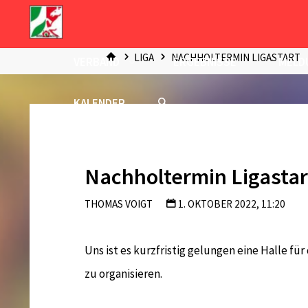
Zum
Inhalt
START
springen
LIGA
NACHHOLTERMIN LIGASTART
VERBAND
ERGEBNISSE
MELD
KALENDER
Nachholtermin Ligastar
THOMAS VOIGT
1. OKTOBER 2022, 11:20
Uns ist es kurzfristig gelungen eine Halle für
zu organisieren.