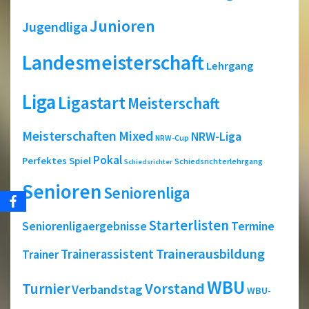
Junioren
Jugendliga
Landesmeisterschaft
Lehrgang
Liga
Ligastart
Meisterschaft
Meisterschaften
Mixed
NRW-Liga
NRW-Cup
Pokal
Perfektes Spiel
Schiedsrichterlehrgang
Schiedsrichter
Senioren
Seniorenliga
Starterlisten
Seniorenligaergebnisse
Termine
Trainerausbildung
Trainerassistent
Trainer
WBU
Turnier
Vorstand
Verbandstag
WBU-