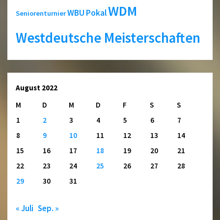
WDM
WBU Pokal
Seniorenturnier
Westdeutsche Meisterschaften
August 2022
M
D
M
D
F
S
S
1
2
3
4
5
6
7
8
9
10
11
12
13
14
15
16
17
18
19
20
21
22
23
24
25
26
27
28
29
30
31
« Juli
Sep. »