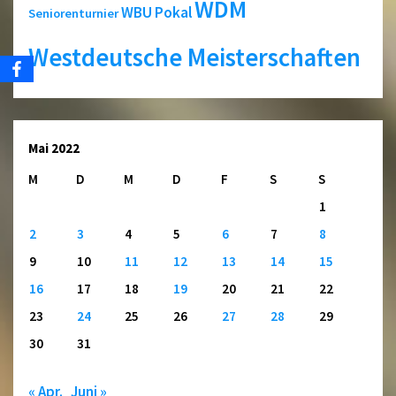
WDM
WBU Pokal
Seniorenturnier
Westdeutsche Meisterschaften
Mai 2022
M
D
M
D
F
S
S
1
2
3
4
5
6
7
8
9
10
11
12
13
14
15
16
17
18
19
20
21
22
23
24
25
26
27
28
29
30
31
« Apr.
Juni »