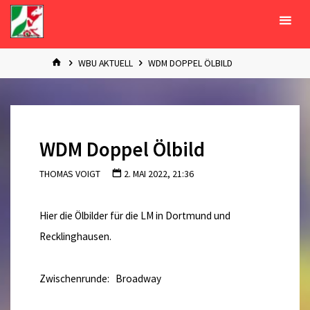
Zum
Inhalt
springen
START
WBU AKTUELL
WDM DOPPEL ÖLBILD
WDM Doppel Ölbild
THOMAS VOIGT
2. MAI 2022, 21:36
Hier die Ölbilder für die LM in Dortmund und
Recklinghausen.
Zwischenrunde: Broadway