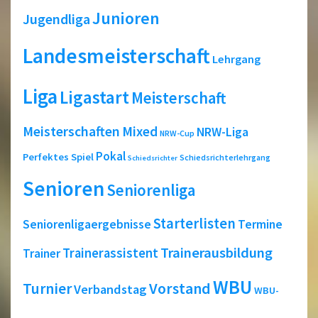
Junioren
Jugendliga
Landesmeisterschaft
Lehrgang
Liga
Ligastart
Meisterschaft
Meisterschaften
Mixed
NRW-Liga
NRW-Cup
Pokal
Perfektes Spiel
Schiedsrichterlehrgang
Schiedsrichter
Senioren
Seniorenliga
Starterlisten
Seniorenligaergebnisse
Termine
Trainerausbildung
Trainerassistent
Trainer
WBU
Turnier
Vorstand
Verbandstag
WBU-