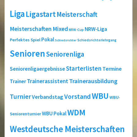
Liga
Ligastart
Meisterschaft
Meisterschaften
Mixed
NRW-Liga
NRW-Cup
Pokal
Perfektes Spiel
Schiedsrichterlehrgang
Schiedsrichter
Senioren
Seniorenliga
Starterlisten
Seniorenligaergebnisse
Termine
Trainerausbildung
Trainerassistent
Trainer
WBU
Turnier
Vorstand
Verbandstag
WBU-
WDM
WBU Pokal
Seniorenturnier
Westdeutsche Meisterschaften