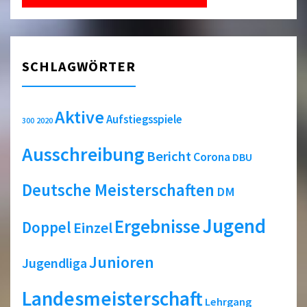
SCHLAGWÖRTER
Aktive
Aufstiegsspiele
2020
300
Ausschreibung
Bericht
Corona
DBU
Deutsche Meisterschaften
DM
Jugend
Ergebnisse
Doppel
Einzel
Junioren
Jugendliga
Landesmeisterschaft
Lehrgang