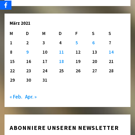
März 2021
M
D
M
D
F
S
S
1
2
3
4
5
6
7
8
9
10
11
12
13
14
15
16
17
18
19
20
21
22
23
24
25
26
27
28
29
30
31
« Feb.
Apr. »
ABONNIERE UNSEREN NEWSLETTER