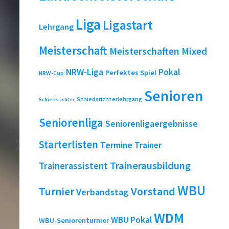
Liga
Ligastart
Lehrgang
Meisterschaft
Meisterschaften
Mixed
NRW-Liga
Pokal
Perfektes Spiel
NRW-Cup
Senioren
Schiedsrichterlehrgang
Schiedsrichter
Seniorenliga
Seniorenligaergebnisse
Starterlisten
Termine
Trainer
Trainerausbildung
Trainerassistent
WBU
Turnier
Vorstand
Verbandstag
WDM
WBU Pokal
WBU-Seniorenturnier