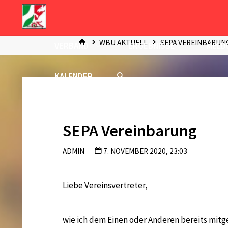
Zum
Inhalt
START
springen
WBU AKTUELL
SEPA VEREINBARUN
VERBAND
ERGEBNISSE
MELD
KALENDER
SEPA Vereinbarung
ADMIN
7. NOVEMBER 2020, 23:03
Liebe Vereinsvertreter,
wie ich dem Einen oder Anderen bereits mitge