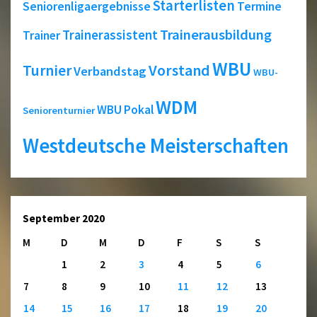
Starterlisten
Seniorenligaergebnisse
Termine
Trainerausbildung
Trainerassistent
Trainer
WBU
Turnier
Vorstand
Verbandstag
WBU-
WDM
WBU Pokal
Seniorenturnier
Westdeutsche Meisterschaften
September 2020
M
D
M
D
F
S
S
1
2
3
4
5
6
7
8
9
10
11
12
13
14
15
16
17
18
19
20