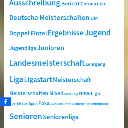
Ausschreibung
Bericht
Corona
DBU
Deutsche Meisterschaften
DM
Jugend
Ergebnisse
Doppel
Einzel
Junioren
Jugendliga
Landesmeisterschaft
Lehrgang
Liga
Ligastart
Meisterschaft
Meisterschaften
Mixed
NRW-Liga
NRW-Cup
Pokal
Perfektes Spiel
Schiedsrichterlehrgang
Schiedsrichter
Senioren
Seniorenliga