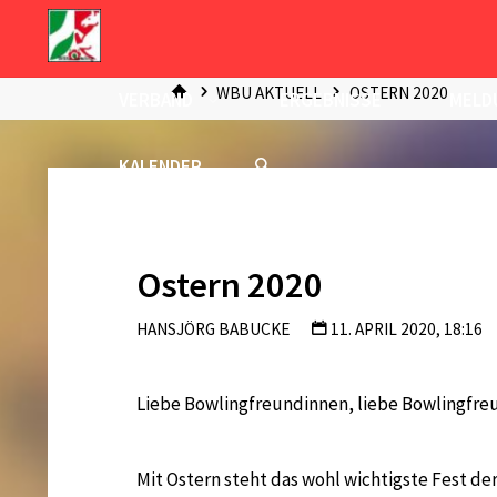
Zum
Inhalt
START
springen
WBU AKTUELL
OSTERN 2020
VERBAND
ERGEBNISSE
MELD
KALENDER
Ostern 2020
HANSJÖRG BABUCKE
11. APRIL 2020, 18:16
Liebe Bowlingfreundinnen, liebe Bowlingfre
Mit Ostern steht das wohl wichtigste Fest der