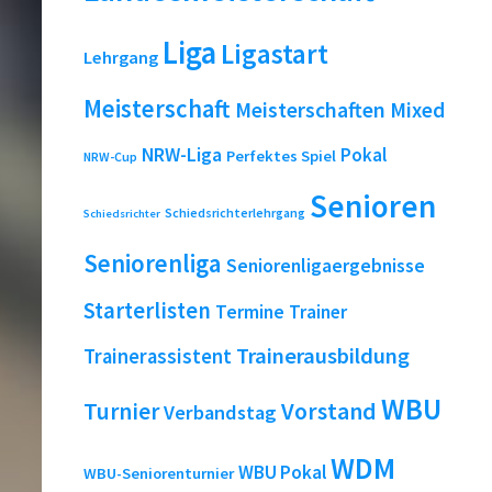
Liga
Ligastart
Lehrgang
Meisterschaft
Meisterschaften
Mixed
NRW-Liga
Pokal
Perfektes Spiel
NRW-Cup
Senioren
Schiedsrichterlehrgang
Schiedsrichter
Seniorenliga
Seniorenligaergebnisse
Starterlisten
Termine
Trainer
Trainerausbildung
Trainerassistent
WBU
Turnier
Vorstand
Verbandstag
WDM
WBU Pokal
WBU-Seniorenturnier