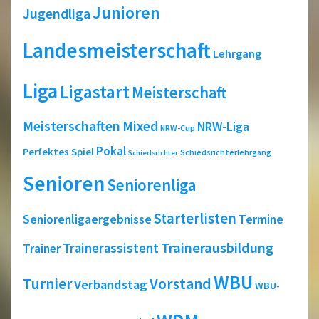
Junioren
Jugendliga
Landesmeisterschaft
Lehrgang
Liga
Ligastart
Meisterschaft
Meisterschaften
Mixed
NRW-Liga
NRW-Cup
Pokal
Perfektes Spiel
Schiedsrichterlehrgang
Schiedsrichter
Senioren
Seniorenliga
Starterlisten
Seniorenligaergebnisse
Termine
Trainerausbildung
Trainerassistent
Trainer
WBU
Turnier
Vorstand
Verbandstag
WBU-