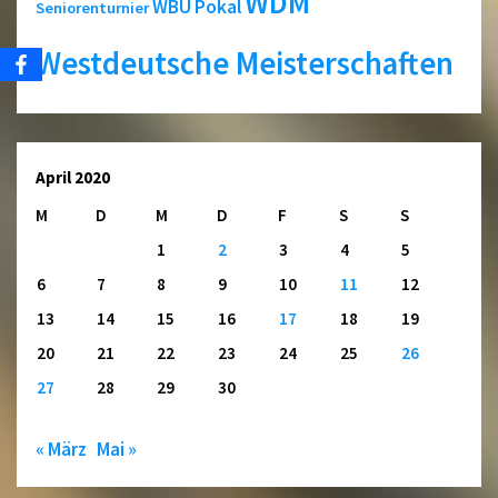
WDM
WBU Pokal
Seniorenturnier
Westdeutsche Meisterschaften
April 2020
M
D
M
D
F
S
S
1
2
3
4
5
6
7
8
9
10
11
12
13
14
15
16
17
18
19
20
21
22
23
24
25
26
27
28
29
30
« März
Mai »