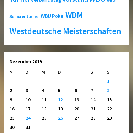
WBU-
WDM
WBU Pokal
Seniorenturnier
Westdeutsche Meisterschaften
Dezember 2019
M
D
M
D
F
S
S
1
2
3
4
5
6
7
8
9
10
11
12
13
14
15
16
17
18
19
20
21
22
23
24
25
26
27
28
29
30
31