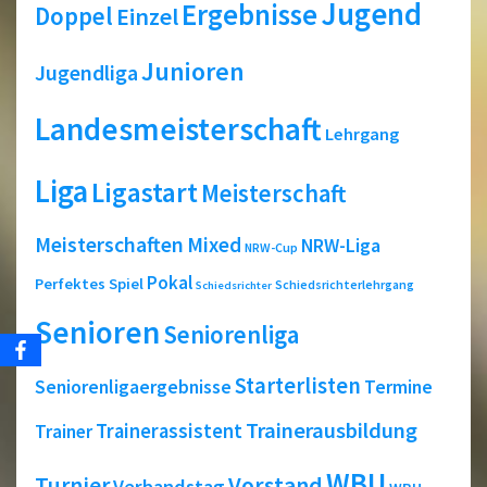
Jugend
Ergebnisse
Doppel
Einzel
Junioren
Jugendliga
Landesmeisterschaft
Lehrgang
Liga
Ligastart
Meisterschaft
Meisterschaften
Mixed
NRW-Liga
NRW-Cup
Pokal
Perfektes Spiel
Schiedsrichterlehrgang
Schiedsrichter
Senioren
Seniorenliga
Starterlisten
Seniorenligaergebnisse
Termine
Trainerausbildung
Trainerassistent
Trainer
WBU
Turnier
Vorstand
Verbandstag