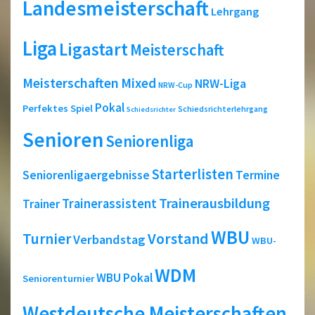
Landesmeisterschaft
Lehrgang
Liga
Ligastart
Meisterschaft
Meisterschaften
Mixed
NRW-Liga
NRW-Cup
Pokal
Perfektes Spiel
Schiedsrichterlehrgang
Schiedsrichter
Senioren
Seniorenliga
Starterlisten
Seniorenligaergebnisse
Termine
Trainerausbildung
Trainerassistent
Trainer
WBU
Turnier
Vorstand
Verbandstag
WBU-
WDM
WBU Pokal
Seniorenturnier
Westdeutsche Meisterschaften