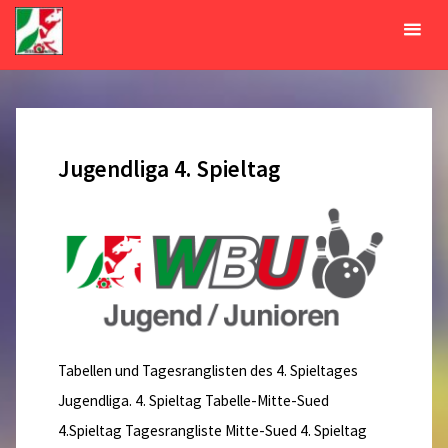
Zum
Inhalt
Tag:
26. Oktober 2019
springen
START
2019
OKTOBER
26
Jugendliga 4. Spieltag
Tabellen und Tagesranglisten des 4. Spieltages
Jugendliga. 4. Spieltag Tabelle-Mitte-Sued
4.Spieltag Tagesrangliste Mitte-Sued 4. Spieltag