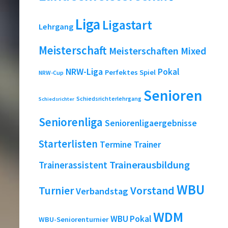
Liga
Ligastart
Lehrgang
Meisterschaft
Meisterschaften
Mixed
NRW-Liga
Pokal
Perfektes Spiel
NRW-Cup
Senioren
Schiedsrichterlehrgang
Schiedsrichter
Seniorenliga
Seniorenligaergebnisse
Starterlisten
Termine
Trainer
Trainerausbildung
Trainerassistent
WBU
Turnier
Vorstand
Verbandstag
WDM
WBU Pokal
WBU-Seniorenturnier