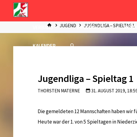
Zum
Inhalt
START
springen
JUGEND
JUGENDLIGA – SPIELTAG 1
VERBAND
ERGEBNISSE
MELD
KALENDER
Jugendliga – Spieltag 1
THORSTEN MATERNE
31. AUGUST 2019, 18:5
Die gemeldeten 12 Mannschaften haben wir fü
Heute war der 1. von 5 Spieltagen in Niederz