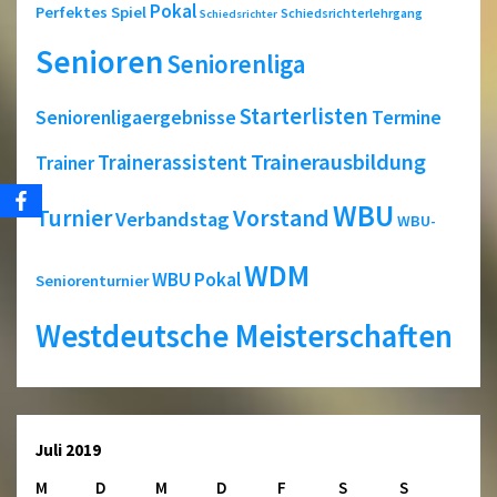
Pokal
Perfektes Spiel
Schiedsrichterlehrgang
Schiedsrichter
Senioren
Seniorenliga
Starterlisten
Seniorenligaergebnisse
Termine
Trainerausbildung
Trainerassistent
Trainer
WBU
Turnier
Vorstand
Verbandstag
WBU-
WDM
WBU Pokal
Seniorenturnier
Westdeutsche Meisterschaften
Juli 2019
M
D
M
D
F
S
S