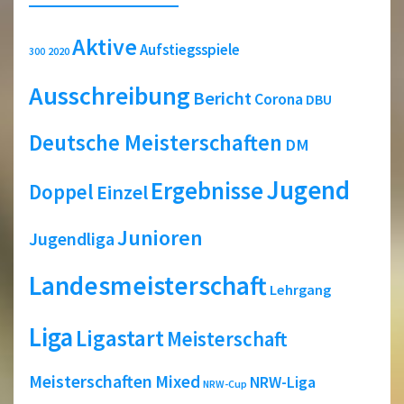
Aktive
Aufstiegsspiele
2020
300
Ausschreibung
Bericht
Corona
DBU
Deutsche Meisterschaften
DM
Jugend
Ergebnisse
Doppel
Einzel
Junioren
Jugendliga
Landesmeisterschaft
Lehrgang
Liga
Ligastart
Meisterschaft
Meisterschaften
Mixed
NRW-Liga
NRW-Cup