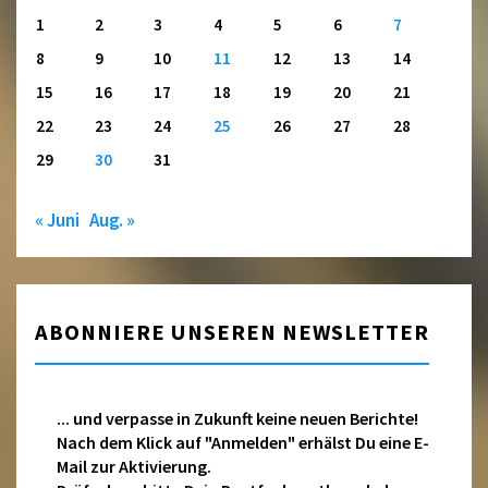
1
2
3
4
5
6
7
8
9
10
11
12
13
14
15
16
17
18
19
20
21
22
23
24
25
26
27
28
29
30
31
« Juni
Aug. »
ABONNIERE UNSEREN NEWSLETTER
... und verpasse in Zukunft keine neuen Berichte!
Nach dem Klick auf "Anmelden" erhälst Du eine E-
Mail zur Aktivierung.