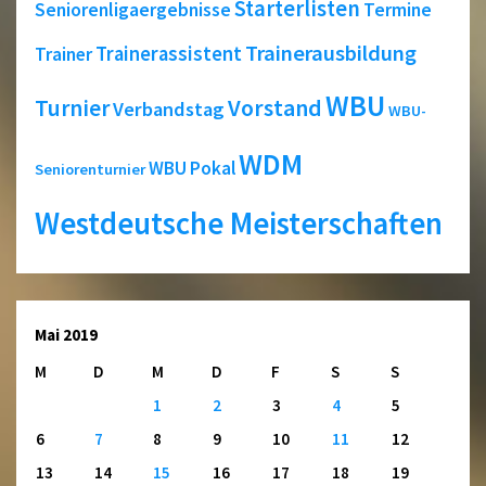
Starterlisten
Seniorenligaergebnisse
Termine
Trainerausbildung
Trainerassistent
Trainer
WBU
Turnier
Vorstand
Verbandstag
WBU-
WDM
WBU Pokal
Seniorenturnier
Westdeutsche Meisterschaften
Mai 2019
M
D
M
D
F
S
S
1
2
3
4
5
6
7
8
9
10
11
12
13
14
15
16
17
18
19