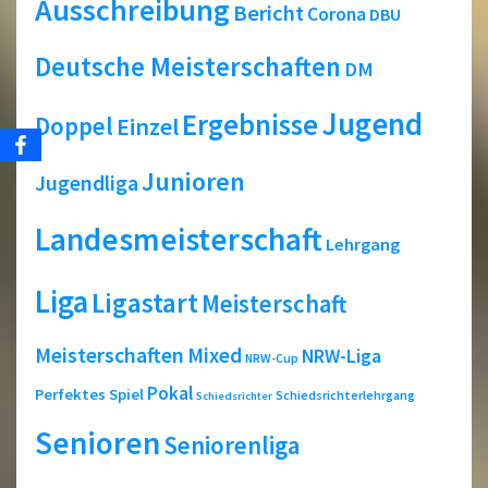
Ausschreibung
Bericht
Corona
DBU
Deutsche Meisterschaften
DM
Jugend
Ergebnisse
Doppel
Einzel
Junioren
Jugendliga
Landesmeisterschaft
Lehrgang
Liga
Ligastart
Meisterschaft
Meisterschaften
Mixed
NRW-Liga
NRW-Cup
Pokal
Perfektes Spiel
Schiedsrichterlehrgang
Schiedsrichter
Senioren
Seniorenliga