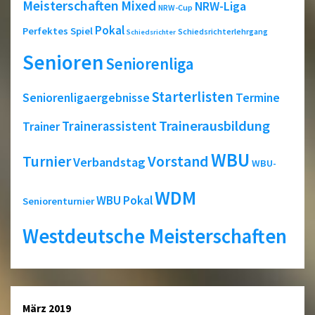
Meisterschaften
Mixed
NRW-Liga
NRW-Cup
Pokal
Perfektes Spiel
Schiedsrichterlehrgang
Schiedsrichter
Senioren
Seniorenliga
Starterlisten
Seniorenligaergebnisse
Termine
Trainerausbildung
Trainerassistent
Trainer
WBU
Turnier
Vorstand
Verbandstag
WBU-
WDM
WBU Pokal
Seniorenturnier
Westdeutsche Meisterschaften
März 2019