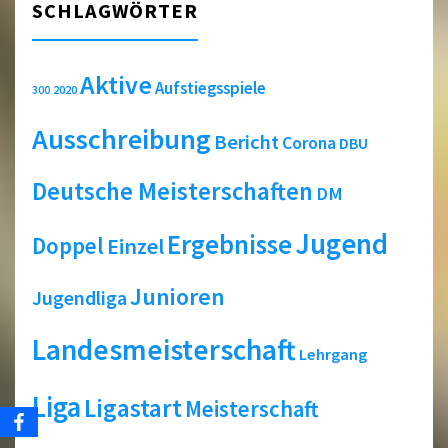
SCHLAGWÖRTER
Aktive
Aufstiegsspiele
2020
300
Ausschreibung
Bericht
Corona
DBU
Deutsche Meisterschaften
DM
Jugend
Ergebnisse
Doppel
Einzel
Junioren
Jugendliga
Landesmeisterschaft
Lehrgang
Liga
Ligastart
Meisterschaft