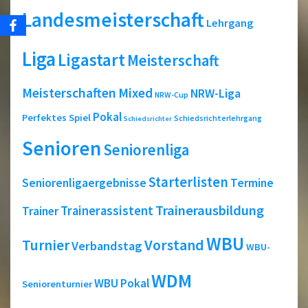
Landesmeisterschaft
Lehrgang
Liga
Ligastart
Meisterschaft
Meisterschaften
Mixed
NRW-Liga
NRW-Cup
Pokal
Perfektes Spiel
Schiedsrichterlehrgang
Schiedsrichter
Senioren
Seniorenliga
Starterlisten
Seniorenligaergebnisse
Termine
Trainerausbildung
Trainerassistent
Trainer
WBU
Turnier
Vorstand
Verbandstag
WBU-
WDM
WBU Pokal
Seniorenturnier