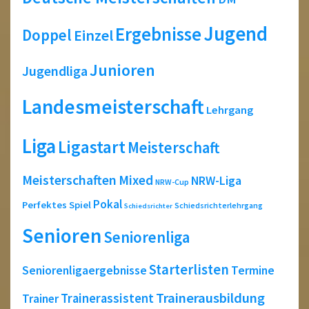
Jugend
Ergebnisse
Doppel
Einzel
Junioren
Jugendliga
Landesmeisterschaft
Lehrgang
Liga
Ligastart
Meisterschaft
Meisterschaften
Mixed
NRW-Liga
NRW-Cup
Pokal
Perfektes Spiel
Schiedsrichterlehrgang
Schiedsrichter
Senioren
Seniorenliga
Starterlisten
Seniorenligaergebnisse
Termine
Trainerausbildung
Trainerassistent
Trainer