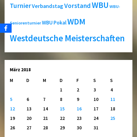
WBU
Turnier
Vorstand
Verbandstag
WBU-
WDM
WBU Pokal
Seniorenturnier
Westdeutsche Meisterschaften
März 2018
M
D
M
D
F
S
S
1
2
3
4
5
6
7
8
9
10
11
12
13
14
15
16
17
18
19
20
21
22
23
24
25
26
27
28
29
30
31