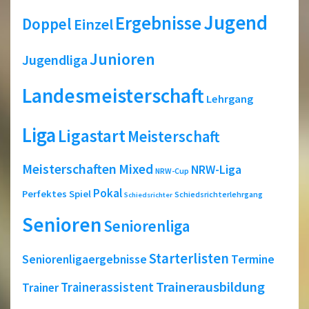
Jugend
Ergebnisse
Doppel
Einzel
Junioren
Jugendliga
Landesmeisterschaft
Lehrgang
Liga
Ligastart
Meisterschaft
Meisterschaften
Mixed
NRW-Liga
NRW-Cup
Pokal
Perfektes Spiel
Schiedsrichterlehrgang
Schiedsrichter
Senioren
Seniorenliga
Starterlisten
Seniorenligaergebnisse
Termine
Trainerausbildung
Trainerassistent
Trainer