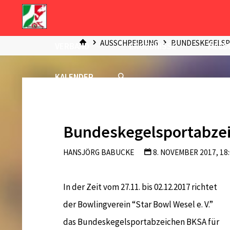
Zum
Inhalt
START
springen
AUSSCHREIBUNG
BUNDESKEGELSP
VERBAND
ERGEBNISSE
MELD
KALENDER
Bundeskegelsportabzei
HANSJÖRG BABUCKE
8. NOVEMBER 2017, 18
In der Zeit vom 27.11. bis 02.12.2017 richtet
der Bowlingverein “Star Bowl Wesel e. V.”
das Bundeskegelsportabzeichen BKSA für