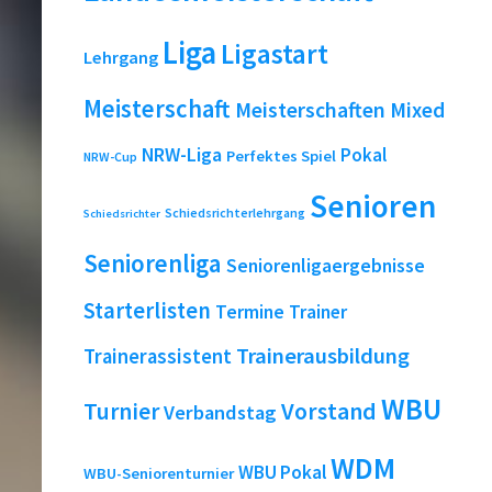
Liga
Ligastart
Lehrgang
Meisterschaft
Meisterschaften
Mixed
NRW-Liga
Pokal
Perfektes Spiel
NRW-Cup
Senioren
Schiedsrichterlehrgang
Schiedsrichter
Seniorenliga
Seniorenligaergebnisse
Starterlisten
Termine
Trainer
Trainerausbildung
Trainerassistent
WBU
Turnier
Vorstand
Verbandstag
WDM
WBU Pokal
WBU-Seniorenturnier