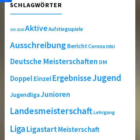
SCHLAGWÖRTER
Aktive
Aufstiegsspiele
2020
300
Ausschreibung
Bericht
Corona
DBU
Deutsche Meisterschaften
DM
Jugend
Ergebnisse
Doppel
Einzel
Junioren
Jugendliga
Landesmeisterschaft
Lehrgang
Liga
Ligastart
Meisterschaft