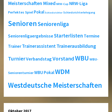
Meisterschaften
Mixed
NRW-Liga
NRW-Cup
Pokal
Perfektes Spiel
Schiedsrichterlehrgang
Schiedsrichter
Senioren
Seniorenliga
Starterlisten
Seniorenligaergebnisse
Termine
Trainerausbildung
Trainerassistent
Trainer
WBU
Turnier
Vorstand
Verbandstag
WBU-
WDM
WBU Pokal
Seniorenturnier
Westdeutsche Meisterschaften
Oktober 2017